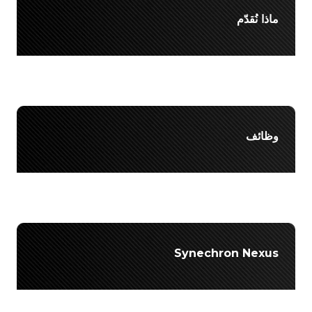
ماذا نُقدّم
وظائف
Synechron Nexus